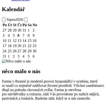
Kalendář
Srpen
2026
Po
Út
St
Čt
Pá
So
Ne
27
28
29
30
31
1
2
3
4
5
6
7
8
9
10
11
12
13
14
15
16
17
18
19
20
21
22
23
24
25
26
27
28
29
30
31
1
2
3
4
5
6
něco málo o nás
Farma v Branné je moderní provoz hospodařící v systému, který
se snaží co nejméně zatěžovat životní prostředí. Všichni zaměstnanci
dbají na pohodu chovaných zvířat. Farma je otevřena
pro návštěvníky a exkurze, rádi Vás provedeme po našich stájích,
pastvinách a loukách. Budeme rádi, když se u nás zastavíte.