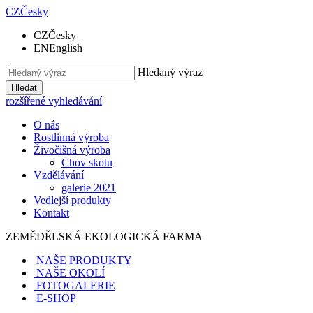
CZ
Česky
CZ
Česky
EN
English
Hledaný výraz
Hledat
rozšířené vyhledávání
O nás
Rostlinná výroba
Živočišná výroba
Chov skotu
Vzdělávání
galerie 2021
Vedlejší produkty
Kontakt
ZEMĚDĚLSKÁ EKOLOGICKÁ FARMA
NAŠE
PRODUKTY
NAŠE OKOLÍ
FOTOGALERIE
E-SHOP